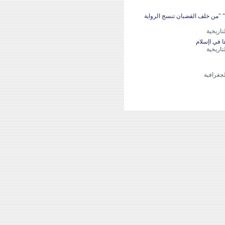
" "من خلف القضبان تنسج الرواية
اريخية
 في اإسلام
اريخية
جغرافية