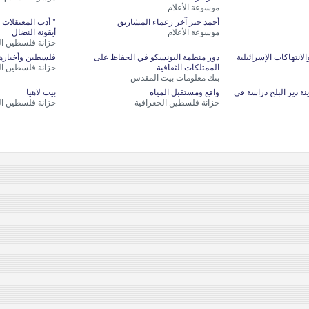
موسوعة الأعلام
أحمد جبر آخر زعماء المشاريق
" أدب المعتقلات 
موسوعة الأعلام
أيقونة النضال
خزانة فلسطين الت
انتهاكات الإسرائيلية
دور منظمة اليونسكو في الحفاظ على
فلسطين وأخبارها
الممتلكات الثقافية
خزانة فلسطين الت
بنك معلومات بيت المقدس
نة دير البلح دراسة في
واقع ومستقبل المياه
بيت لاهيا
خزانة فلسطين الجغرافية
خزانة فلسطين ال