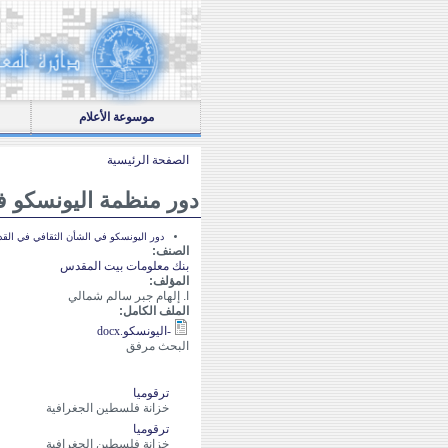
[Skip Header and Navigation]
[Jump to Main Content]
Primary Links
موسوعة الأعلام
الصفحة الرئيسية
دور منظمة اليونسكو ف
دور اليونسكو في الشأن الثقافي في الق
الصنف:
بنك معلومات بيت المقدس
المؤلف:
ا. إلهام جبر سالم شمالي
الملف الكامل:
-اليونسكو.docx
البحث مرفق
ترقوميا
خزانة فلسطين الجغرافية
ترقوميا
خزانة فلسطين الجغرافية